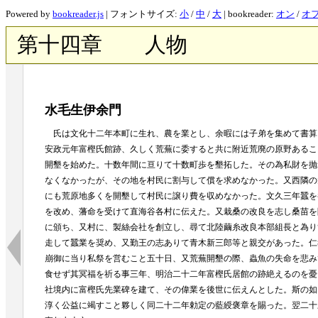
Powered by
bookreader.js
| フォントサイズ:
小
/
中
/
大
| bookreader:
オン
/
オ
第十四章 人物
水毛生伊余門
氏は文化十二年本町に生れ、農を業とし、余暇には子弟を集めて書算
安政元年富樫氏館跡、久しく荒蕪に委すると共に附近荒廃の原野あるこ
開墾を始めた。十数年間に亘りて十数町歩を墾拓した。その為私財を抛
なくなかったが、その地を村民に割与して償を求めなかった。又西隣の
にも荒原地多くを開墾して村民に譲り費を収めなかった。文久三年蠶を
を改め、藩命を受けて直海谷各村に伝えた。又栽桑の改良を志し桑苗を
に頒ち、又村に、製絲会社を創立し、尋て北陸繭糸改良本部組長と為り
走して蠶業を奨め、又勤王の志ありて青木新三郎等と親交があった。仁
崩御に当り私祭を営むこと五十日、又荒蕪開墾の際、蟲魚の失命を悲み
食せず其冥福を祈る事三年、明治二十二年富樫氏居館の跡絶えるのを憂
社境内に富樫氏先業碑を建て、その偉業を後世に伝えんとした。斯の如
淳く公益に竭すこと夥しく同二十二年勅定の藍綬褒章を賜った。翌二十