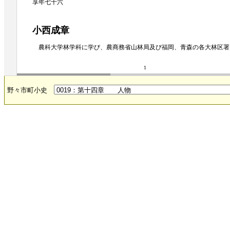
享年七十六
小西成章
農科大学林学科に学び、農商務省山林局及び福岡、青森の各大林区署
1
野々市町小史