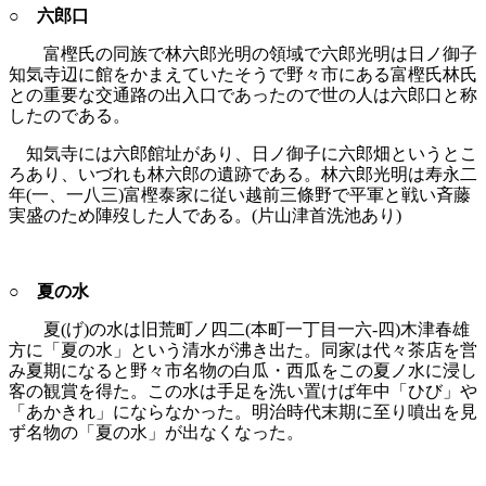
○ 六郎口
富樫氏の同族で林六郎光明の領域で六郎光明は日ノ御子
知気寺辺に館をかまえていたそうで野々市にある富樫氏林氏
との重要な交通路の出入口であったので世の人は六郎口と称
したのである。
知気寺には六郎館址があり、日ノ御子に六郎畑というとこ
ろあり、いづれも林六郎の遺跡である。林六郎光明は寿永二
年(一、一八三)富樫泰家に従い越前三條野で平軍と戦い斉藤
実盛のため陣歿した人である。(片山津首洗池あり)
○ 夏の水
夏(げ)の水は旧荒町ノ四二(本町一丁目一六‐四)木津春雄
方に「夏の水」という清水が沸き出た。同家は代々茶店を営
み夏期になると野々市名物の白瓜・西瓜をこの夏ノ水に浸し
客の観賞を得た。この水は手足を洗い置けば年中「ひび」や
「あかきれ」にならなかった。明治時代末期に至り噴出を見
ず名物の「夏の水」が出なくなった。