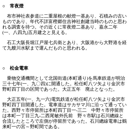
○ 常夜燈
布市神社表参道に二重屋根の献燈一基あり、石積みの古い
ものであり、年代不詳富樫郷住吉神社創建当時のものと思わ
れる調査を待つ。その近くに常夜燈二基あり、嘉永二年
(一、八四九)五月建之と見える。
石工大阪長堀江戸屋七兵衛とあり、大阪港から大野港を経
て九艘川水駅まで運んだものと思われる。
○ 松金電車
乗物交通機間として北国街道(本町通り)を馬車鉄道が明治
三十七年(一、九〇四)に開通した。松任町八ツ矢より金沢市
野町四丁目の区間であった。大正五年 廃止となった。
大正五年(一、九一六)電気鉄道が松任町八ツ矢より金沢市
野町四丁目開通した。電車道はサカサマ川に沿って通ってい
た。西野々市停留所は本町四丁目一‐三二 中野々市停留所
は本町一丁目三九‐二西尾敏外氏前 野々市駅は石川總線と
合流したところで左側が停留所であった。石川總線電車は鶴
来町一の宮～野町間である。