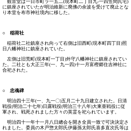
観音堂は一日市町ラ一五二(現本町二丁目九‐一四笠間氏宅)
に鎮座されていたが明治維新に廃佛の余波を受けて廃止とな
り本堂を布市神社境内に移した。
○ 稲荷社
稲荷社二社鎮座され向って右側は旧西町(現本町四丁目)照
日八幡神社に鎮座されていた。
左側は旧荒町(現本町一丁目)外守八幡神社に鎮座されてい
た。二社とも大正三年(一、九一四)十一月富樫郷住吉神社に
合祀された。
○ 忠魂碑
明治四十三年(一、九一〇)五月二十九日建立された。日清
戦役(明治二十七年)日露戦役(明治三十八年)大東亜戦役に従
軍され、戦死されました方々の英霊を祀られています。
明治四十一年十一月八日總会を開き全員一致で可決決定さ
れました。委員の木戸惣太郎氏伊藤孫太郎氏喜多直次氏等は