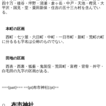
四十万・後谷・坪野・清瀬・倉ヶ岳・中戸・天池・樫見・大
平沢・国見・堂・粟田新保・住吉の五十三カ村を含んでい
る。
本町の区画
西町・七ツ屋・六日町・中町・一日市町・新町・荒町の町
に分るるも字名は公称のものでない。
田地の区画
西表・西裏・狐薮・鬼箇窪・荒田町・富樫・背骨・外守・
白毛田の九字の区画がある。
===[part]=== ==[pt]布市神社[/pt]==
○ 布市神社