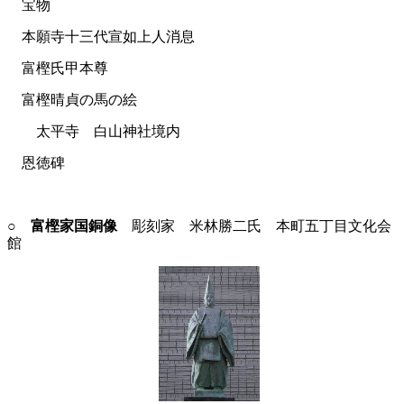
宝物
本願寺十三代宣如上人消息
富樫氏甲本尊
富樫晴貞の馬の絵
太平寺 白山神社境内
恩徳碑
○ 富樫家国銅像
彫刻家 米林勝二氏 本町五丁目文化会
館