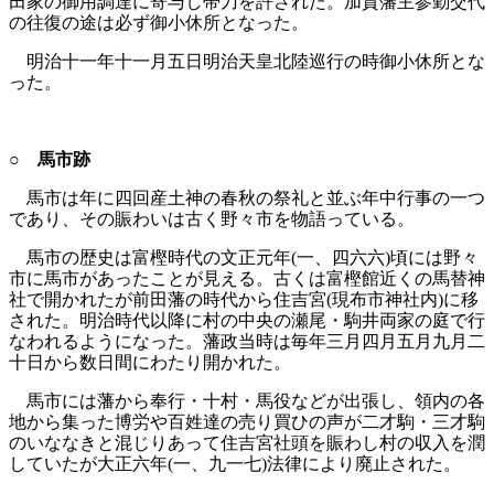
田家の御用調達に寄与し帯刀を許された。加賀藩主参勤交代
の往復の途は必ず御小休所となった。
明治十一年十一月五日明治天皇北陸巡行の時御小休所とな
った。
○ 馬市跡
馬市は年に四回産土神の春秋の祭礼と並ぶ年中行事の一つ
であり、その賑わいは古く野々市を物語っている。
馬市の歴史は富樫時代の文正元年(一、四六六)頃には野々
市に馬市があったことが見える。古くは富樫館近くの馬替神
社で開かれたが前田藩の時代から住吉宮(現布市神社内)に移
された。明治時代以降に村の中央の瀬尾・駒井両家の庭で行
なわれるようになった。藩政当時は毎年三月四月五月九月二
十日から数日間にわたり開かれた。
馬市には藩から奉行・十村・馬役などが出張し、領内の各
地から集った博労や百姓達の売り買ひの声が二才駒・三才駒
のいななきと混じりあって住吉宮社頭を賑わし村の収入を潤
していたが大正六年(一、九一七)法律により廃止された。