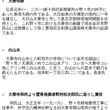
○ 大乗寺跡
弘長元年(一、二六一)第十四代富樫家尚が野々市の外守に
あった泰澄大師の作である。大日如来の大佛堂の境内に一寺
を建立し、大日山大乗寺と号して真言宗密師澄海阿闍梨を住
持とした。これ野々市に於ける大乗寺の創建で現在金沢市野
田山に法燈燦として煌く曹洞宗古刹香山護国禅大乗寺の起源
である。
○ 白山水
大乗寺白山水と八町四方の寺領について金沢古蹟誌に
「野々市ノ天満宮ノ向ウニ白山水アリ、コレ古ヘ大乗寺コレ
地ニアリシ時ニ白山水也」と言う、白山からの霊水で銘刀を
鍛えたものである。現本町一丁目三四‐二〇である。喜多氏
宅
○ 大乗寺和尚より霊骨発掘者野村松次郎氏に送りし賞状
同氏は、大正五年（一九一六）、野々市耕地整理工事に
従事中、外守旧八幡神社畔なる旧大東寺開山塔所の地下より