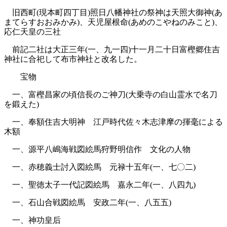
旧西町(現本町四丁目)照日八幡神社の祭神は天照大御神(あ
まてらすおおみかみ)、天児屋根命(あめのこやねのみこと)、
応仁天皇の三社
前記二社は大正三年(一、九一四)十一月二十日富樫郷住吉
神社に合祀して布市神社と改名した。
宝物
一、富樫昌家の頃信長のご神刀(大乗寺の白山霊水で名刀
を鍛えた)
一、奉額住吉大明神 江戸時代佐々木志津摩の揮毫による
木額
一、源平八嶋海戦図絵馬狩野明信作 文化の人物
一、赤穂義士討入図絵馬 元禄十五年(一、七〇二)
一、聖徳太子一代記図絵馬 嘉永二年(一、八四九)
一、石山合戦図絵馬 安政二年(一、八五五)
一、神功皇后