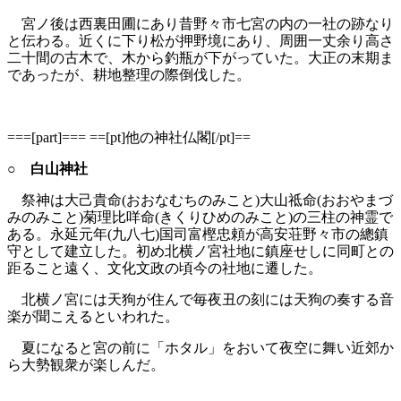
宮ノ後は西裏田圃にあり昔野々市七宮の内の一社の跡なり
と伝わる。近くに下り松が押野境にあり、周囲一丈余り高さ
二十間の古木で、木から釣瓶が下がっていた。大正の末期ま
であったが、耕地整理の際倒伐した。
===[part]=== ==[pt]他の神社仏閣[/pt]==
○ 白山神社
祭神は大己貴命(おおなむちのみこと)大山祗命(おおやまづ
みのみこと)菊理比咩命(きくりひめのみこと)の三柱の神霊で
ある。永延元年(九八七)国司富樫忠頼が高安荘野々市の總鎮
守として建立した。初め北横ノ宮社地に鎮座せしに同町との
距ること遠く、文化文政の頃今の社地に遷した。
北横ノ宮には天狗が住んで毎夜丑の刻には天狗の奏する音
楽が聞こえるといわれた。
夏になると宮の前に「ホタル」をおいて夜空に舞い近郊か
ら大勢観衆が楽しんだ。