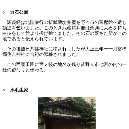
○ 力石公園
源義経は北陸潜行の折武蔵坊弁慶を野々市の富樫館へ遺し
勧進を乞いました。このとき武蔵坊弁慶は余興に大石を持ち
曲技をして館より投げ捨てました。その石の落ちた所がこの
地であると伝えられています。
その後照日八幡神社に移されましたが大正三年十一月富樫
郷住吉神社に合祀の際移されました。
この西裏田圃に宮ノ後の地名が残り昔野々市七宮の内の一
社の跡なりと伝わる。
○ 水毛生家