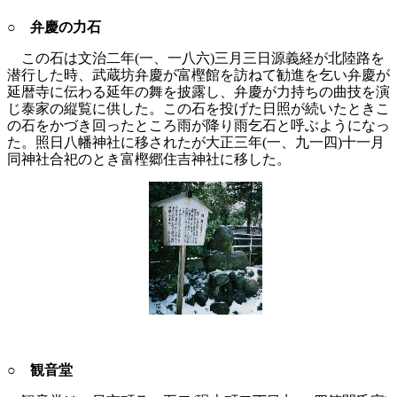
○ 弁慶の力石
この石は文治二年(一、一八六)三月三日源義経が北陸路を
潜行した時、武蔵坊弁慶が富樫館を訪ねて勧進を乞い弁慶が
延暦寺に伝わる延年の舞を披露し、弁慶が力持ちの曲技を演
じ泰家の縦覧に供した。この石を投げた日照が続いたときこ
の石をかづき回ったところ雨が降り雨乞石と呼ぶようになっ
た。照日八幡神社に移されたが大正三年(一、九一四)十一月
同神社合祀のとき富樫郷住吉神社に移した。
○ 観音堂