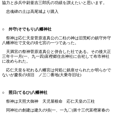
協力と歩兵中尉釜吉三郎氏の功績を讃えたいと思います。
忠魂碑の土は高尾城より購入
○ 外守(そでもり)八幡神社
祭神は応仁天皇菅原道真公の二柱の神は旧荒町の鎮守外守
八幡神社で文化の頃七宮の一つであった。
天満宮の祭神菅原道真公と併合した社である。その後大正
三年十一月(一、九一四)富樫郷住吉神社に合祀して布市神社
に改められた。
応仁天皇を祀れる八幡宮は何処に鎮座せられたか明らかで
ないが慶長の頃旧 ノ三〇番地(大乗寺旧址)
○ 照日(てるひ)八幡神社
祭神は天照大御神 天児屋根命 応仁天皇の三柱
同神社の創建は建久の頃(一、一九〇)第十三代富樫家春の