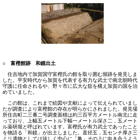
○ 富樫館跡 和鏡出土
住吉地内で加賀国守富樫氏の館を取り囲む堀跡を発見しま
した。平安時代から加賀を代表する有力な武士で南北朝時代
守護に任命されるや、野々市に広大な舘を構え加賀の国を治
めていました。
この館は、これまで絵図や文献によって伝えられていまし
たが調査により富樫館の存在が明らかにされました。発見場
所住吉町二三番二号調査面積は約三百平方メートル南北に走
っており、上幅五メートル下幅一メートル深さ二，五メート
ル薬研堀と呼ばれています。富樫氏が有力武士であったこと
を物語る「和鏡」が出土しました。直径五，五センチ厚さ三
ミリ遺物としては珍しく中心に「亀」その上に向き合うよう