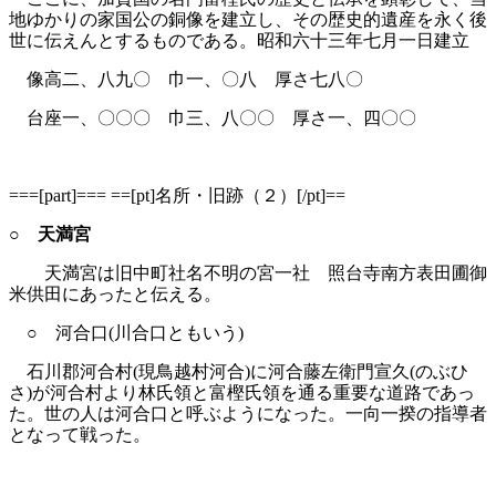
地ゆかりの家国公の銅像を建立し、その歴史的遺産を永く後
世に伝えんとするものである。昭和六十三年七月一日建立
像高二、八九〇 巾一、〇八 厚さ七八〇
台座一、〇〇〇 巾三、八〇〇 厚さ一、四〇〇
===[part]=== ==[pt]名所・旧跡（２）[/pt]==
○ 天満宮
天満宮は旧中町社名不明の宮一社 照台寺南方表田圃御
米供田にあったと伝える。
○ 河合口(川合口ともいう)
石川郡河合村(現鳥越村河合)に河合藤左衛門宣久(のぶひ
さ)が河合村より林氏領と富樫氏領を通る重要な道路であっ
た。世の人は河合口と呼ぶようになった。一向一揆の指導者
となって戦った。