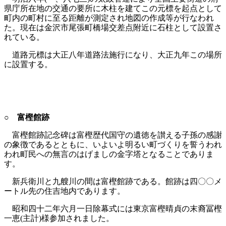
県庁所在地の交通の要所に木柱を建てこの元標を起点として
町内の町村に至る距離が測定され地図の作成等が行なわれ
た。現在は金沢市尾張町橋場交差点附近に石柱として設置さ
れている。
道路元標は大正八年道路法施行になり、大正九年この場所
に設置する。
○ 富樫館跡
富樫館跡記念碑は富樫歴代国守の遺徳を讃える子孫の感謝
の象徴であるとともに、いよいよ明るい町づくりを誓うわれ
われ町民への無言のはげましの金字塔となることでありま
す。
新兵衛川と九艘川の間は富樫館跡である。館跡は四〇〇メ
ートル先の住吉地内であります。
昭和四十二年六月一日除幕式には東京富樫晴貞の末裔冨樫
一恵(主計)様参加されました。