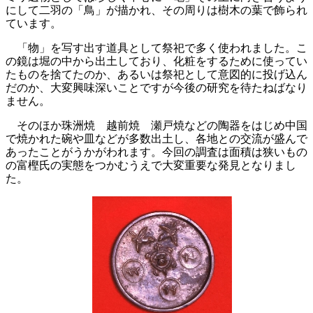
にして二羽の「鳥」が描かれ、その周りは樹木の葉で飾られ
ています。
「物」を写す出す道具として祭祀で多く使われました。こ
の鏡は堀の中から出土しており、化粧をするために使ってい
たものを捨てたのか、あるいは祭祀として意図的に投げ込ん
だのか、大変興味深いことですが今後の研究を待たねばなり
ません。
そのほか珠洲焼 越前焼 瀬戸焼などの陶器をはじめ中国
で焼かれた碗や皿などが多数出土し、各地との交流が盛んで
あったことがうかがわれます。今回の調査は面積は狭いもの
の富樫氏の実態をつかむうえで大変重要な発見となりまし
た。