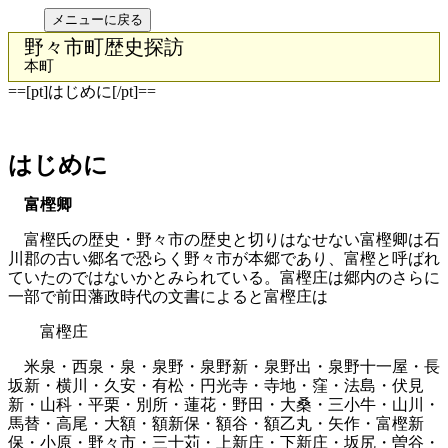
野々市町歴史探訪
本町
==[pt]はじめに[/pt]==
はじめに
富樫卿
富樫氏の歴史・野々市の歴史と切りはなせない富樫卿は石
川郡の古い郷名で恐らく野々市が本郷であり、富樫と呼ばれ
ていたのではないかとみられている。富樫庄は郷内のさらに
一部で前田藩政時代の文書によると富樫庄は
富樫庄
米泉・西泉・泉・泉野・泉野新・泉野出・泉野十一屋・長
坂新・横川・久安・有松・円光寺・寺地・窪・法島・伏見
新・山科・平栗・別所・蓮花・野田・大桑・三小牛・山川・
馬替・高尾・大額・額新保・額谷・額乙丸・矢作・富樫新
保・小原・野々市・三十苅・上新庄・下新庄・坂尻・曽谷・