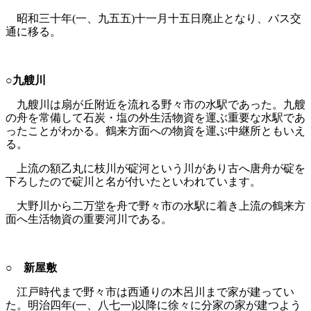
昭和三十年(一、九五五)十一月十五日廃止となり、バス交
通に移る。
○九艘川
九艘川は扇が丘附近を流れる野々市の水駅であった。九艘
の舟を常備して石炭・塩の外生活物資を運ぶ重要な水駅であ
ったことがわかる。鶴来方面への物資を運ぶ中継所ともいえ
る。
上流の額乙丸に枝川が碇河という川があり古へ唐舟が碇を
下ろしたので碇川と名が付いたといわれています。
大野川から二万堂を舟で野々市の水駅に着き上流の鶴来方
面へ生活物資の重要河川である。
○ 新屋敷
江戸時代まで野々市は西通りの木呂川まで家が建ってい
た。明治四年(一、八七一)以降に徐々に分家の家が建つよう