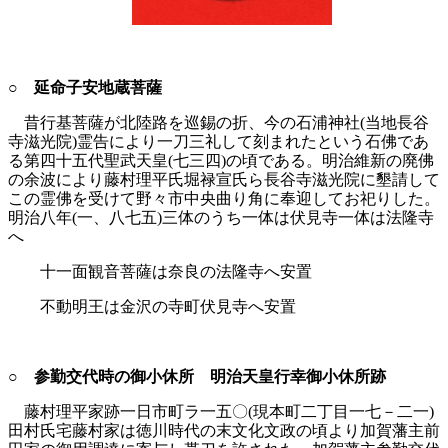
○ 延命子安地蔵菩薩
昔行基菩薩が北陸路を巡錫の折、今の石浦神社(当地長谷
寺滋光院)霊告により一刀三礼して刻まれたという石佛であ
る第四十五代聖武天皇(七三四)の頃である。明治維新の廃佛
の余波により藤村理平氏堀禄宣氏ら長谷寺滋光院に墾請して
この霊佛を受けて野々市中央曲り角に奉迎してお祀りした。
明治八年(一、八七五)三体のうち一体は伏見寺一体は法隆寺
へ
十一面観音菩薩は奈良の法隆寺へ安置
不動明王は金沢の寺町伏見寺へ安置
○ 参勤交代時の御小休所 明治天皇行幸御小休所跡
藤村理平家跡一日市町ラ一五〇(現本町二丁目一七－二一)
田村氏宅藤村家は徳川時代の末文化文政の頃より加賀藩主前