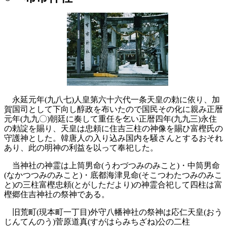
永延元年(九八七)人皇第六十六代一条天皇の勅に依り、加
賀国司として下向し醇政を布いたので国民その化に親み正暦
元年(九九〇)朝廷に奏して重任を乞い正暦四年(九九三)永住
の勅諚を賜り、天皇は忠頼に住吉三柱の神像を賜ひ富樫氏の
守護神とした。韓唐人の入り込み国内を騒さんとするおそれ
あり、此の明神の利益を以って奉祀した。
当神社の神霊は上筒男命(うわづつみのみこと)・中筒男命
(なかつつみのみこと)・底都海津見命(そこつわたつみのみこ
と)の三柱富樫忠頼(とがしただより)の神霊合祀して四柱は富
樫郷住吉神社の祭神である。
旧荒町(現本町一丁目)外守八幡神社の祭神は応仁天皇(おう
じんてんのう)菅原道真(すがはらみちざね)公の二柱