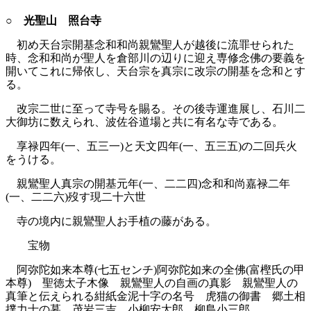
○ 光聖山 照台寺
初め天台宗開基念和和尚親鸞聖人が越後に流罪せられた
時、念和和尚が聖人を倉部川の辺りに迎え専修念佛の要義を
開いてこれに帰依し、天台宗を真宗に改宗の開基を念和とす
る。
改宗二世に至って寺号を賜る。その後寺運進展し、石川二
大御坊に数えられ、波佐谷道場と共に有名な寺である。
享禄四年(一、五三一)と天文四年(一、五三五)の二回兵火
をうける。
親鸞聖人真宗の開基元年(一、二二四)念和和尚嘉禄二年
(一、二二六)歿す現二十六世
寺の境内に親鸞聖人お手植の藤がある。
宝物
阿弥陀如来本尊(七五センチ)阿弥陀如来の全佛(富樫氏の甲
本尊) 聖徳太子木像 親鸞聖人の自画の真影 親鸞聖人の
真筆と伝えられる紺紙金泥十字の名号 虎猫の御書 郷土相
撲力士の墓 茂岩三吉 小柳安太郎 柳島小三郎