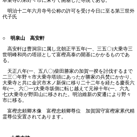
本乗寺の弟野々市に来りて開基した寺院である。
明治十二年六月寺号公称の許可を受け今日に至る第三世外
代子氏
○ 明泉山 高安軒
高安軒は曹洞宗に属し北朝正平五年(一、三五〇)大乗寺三
世明峰和尚の塔頭として富樫高泰の開基にかかるものであ
る。
天正八年(一、五八〇)柴田勝家の加賀一揆を討伐するまで
二三〇年野々市大乗寺塔頭にあったが勝家の兵焚にかかり、
大乗寺と共に金沢市木ノ新保に移り二十二年を経たる慶長六
年(一、六〇一)大乗寺坂側に転じ越えて元禄十年(一、六九
七)大乗寺が野田山に移された。明治維新の変遷により野々
市に移る。
富樫忠頼卿木像 富樫忠頼卿尊位 加賀国守富樫家累代精
霊尊位安置されてあります。