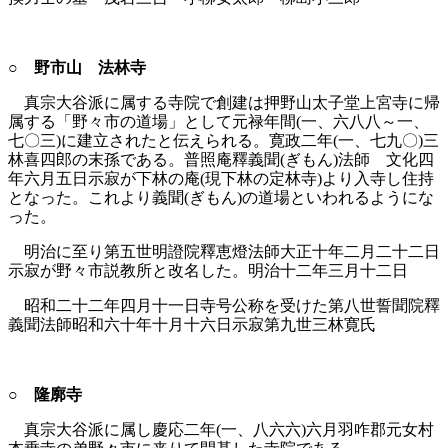
○ 野市山 法林寺
真宗大谷派に属する寺院で創建は押野山太子堂上宮寺に帰
属する「野々市の道場」として元禄年間(一、六八八～一、
七〇三)に建立されたと伝えられる。寛政二年(一、七九〇)三
林喜四郎の末孫である。普照庵釋義聞(ぎもん)法師 文化四
年六月五日示寂が下林の庵(現下林の定林寺)より入寺し住持
となった。これより義聞(ぎもん)の道場といわれるようにな
った。
明治に至り第五世明證院釋恵燈法師大正十年二月二十二日
示寂が野々市説教所と改名した。明治十二年三月十二日
昭和二十二年四月十一日寺号公称を受けた第八世誓聞院釋
義聞法師昭和六十年十月十六日示寂第九世三林寛氏
○ 隆廓寺
真宗大谷派に属し慶応二年(一、八六六)六月羽咋郡元女村