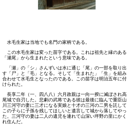
水毛生家は当地でも名門の家柄である。
この水毛生家は変った苗字である。これは祖先と縁のある
「瀬尾」から生まれたという意味である。
「瀬」の「シ」さんずいは水に通じ「尾」の一部を取り出
す「尸」と「毛」となる。そして「生まれた」「生」を組み
合わせて水毛生となったのである。この苗字は明治五年に付
けられた。
長享二年（一、四八八）六月政親は一向一揆に滅ぼされ高
尾城で自刃した。悲劇の武将である彼は最後に臨んで重臣山
川三河守の妻に三才になる実娘と十才の三河の二男を託して
この子らに子孫を残してほしいと遺言して城から落してやっ
た。三河守の妻は二人の遺児を連れて山深い坪野の里にかく
れ住んだ。