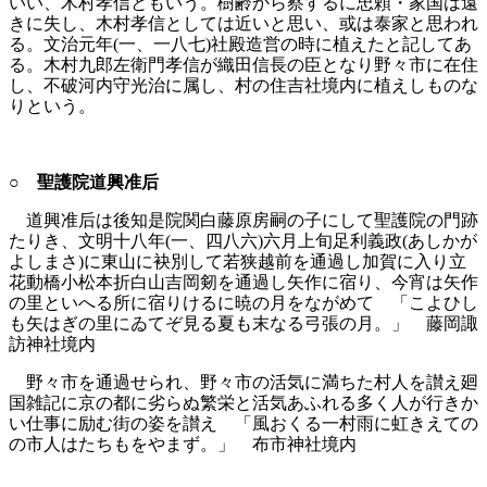
いい、木村孝信ともいう。樹齢から察するに忠頼・家国は遠
きに失し、木村孝信としては近いと思い、或は泰家と思われ
る。文治元年(一、一八七)社殿造営の時に植えたと記してあ
る。木村九郎左衛門孝信が織田信長の臣となり野々市に在住
し、不破河内守光治に属し、村の住吉社境内に植えしものな
りという。
○ 聖護院道興准后
道興准后は後知是院関白藤原房嗣の子にして聖護院の門跡
たりき、文明十八年(一、四八六)六月上旬足利義政(あしかが
よしまさ)に東山に袂別して若狭越前を通過し加賀に入り立
花動橋小松本折白山吉岡剱を通過し矢作に宿り、今宵は矢作
の里といへる所に宿りけるに暁の月をながめて 「こよひし
も矢はぎの里にゐてぞ見る夏も末なる弓張の月。」 藤岡諏
訪神社境内
野々市を通過せられ、野々市の活気に満ちた村人を讃え廻
国雑記に京の都に劣らぬ繁栄と活気あふれる多く人が行きか
い仕事に励む街の姿を讃え 「風おくる一村雨に虹きえての
の市人はたちもをやまず。」 布市神社境内