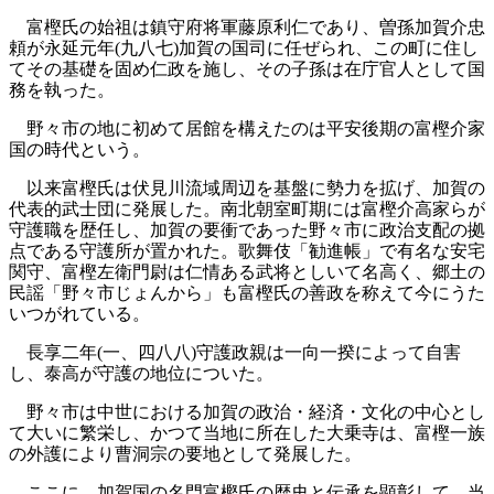
富樫氏の始祖は鎮守府将軍藤原利仁であり、曽孫加賀介忠
頼が永延元年(九八七)加賀の国司に任ぜられ、この町に住し
てその基礎を固め仁政を施し、その子孫は在庁官人として国
務を執った。
野々市の地に初めて居館を構えたのは平安後期の富樫介家
国の時代という。
以来富樫氏は伏見川流域周辺を基盤に勢力を拡げ、加賀の
代表的武士団に発展した。南北朝室町期には富樫介高家らが
守護職を歴任し、加賀の要衝であった野々市に政治支配の拠
点である守護所が置かれた。歌舞伎「勧進帳」で有名な安宅
関守、富樫左衛門尉は仁情ある武将としいて名高く、郷土の
民謡「野々市じょんから」も富樫氏の善政を称えて今にうた
いつがれている。
長享二年(一、四八八)守護政親は一向一揆によって自害
し、泰高が守護の地位についた。
野々市は中世における加賀の政治・経済・文化の中心とし
て大いに繁栄し、かつて当地に所在した大乗寺は、富樫一族
の外護により曹洞宗の要地として発展した。
ここに、加賀国の名門富樫氏の歴史と伝承を顕彰して、当