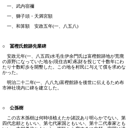
一、武内宿禰
一、獅子頭・天満宮額
一、和算額 安政五年(一、八五八)
○ 冨樫氏館跡先業碑
安政元年(一、八五四)水毛生伊余門氏は富樫館跡地が荒廃
の原野になっていた地を(現住吉町)私財を投じて十数年にわ
たり十数町歩を開墾した。この地を村民に与えて償を求めな
かった。
明治二十二年(一、八八九)富樫館跡を後世に伝えるため布
市神社境内に碑を建立した。
○ 公孫樹
この古木孫樹は何時頃植えたか諸説あり明らかでない。第
四代忠頼ともいい、第七代家国ともいい、第十二代泰家とも