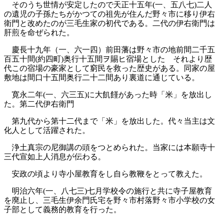
そのうち世情が安定したので天正十五年(一、五八七)二人
の遺児の子孫たちがかつての祖先が住んだ野々市に移り伊右
衛門と改めたのが三毛生家の初代である。二代の伊右衛門は
肝煎を命ぜられた。
慶長十九年（一、六一四）前田藩は野々市の地前間二千五
百五十間(約四町)奥行十五間ヲ賜ヒ宿場とした それより歴
代この宿場の豪家として窮民を救った歴史がある。同家の屋
敷地は間口十五間奥行二十二間あり裏道に通じている。
寛永二年(一、六三五)に大飢饉があった時「米」を放出し
た。第二代伊右衛門
第九代から第十二代まで「米」を放出した。代々当主は文
化人として活躍された。
浄土真宗の尼御講の頭をつとめられた。当家には本願寺十
三代宣如上人消息が伝わる。
安政の頃より寺小屋教育をし自ら教鞭をとって教えた。
明治六年(一、八七三)七月学校令の施行と共に寺子屋教育
を廃止し、三毛生伊余門氏宅を野々市村落野々市小学校の女
子部として義務的教育を行った。