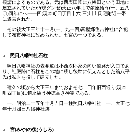
観請によるものである。元は西表田圃に八幡田という田地に
建立されていたが(現グンゼ)天正八年まで鎮座給う(一、五八
〇)同年にへ一一四(現本町四丁目十六‐三)川上氏宅附近一帯
に遷宮された。
その後大正三年十一月(一、九一四)富樫郷住吉神社に合祀
して布市神社に改められた。七宮の一つである。
○ 照日八幡神社石柱
照日八幡神社の表参道は小西次郎家の向い道路が入口であ
り、社殿跡に石柱をこの地に残し後世に伝えんとした舘八平
氏は私財を投して建立した。
建久の頃から大正三年までおよそ七二四年旧西通り(現本
町四丁目)に鎮座給う神徳高き神霊である。
一、明治二十五年十月吉日一柱照日八幡神社 一、大正七
年十月照日八幡神社跡
○ 宮(みや)の後(うしろ)