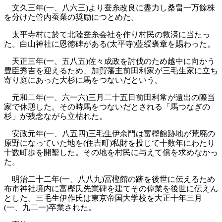
文久三年(一、八六三)より蚕糸改良に盡力し桑畠一万餘株
を分けた管内蚕業の奨励につとめた。
太平寺村に於て北陸蚕糸会社を作り村民の救済に当たっ
た。白山神社に恩徳碑がある(太平寺)藍綬褒章を賜わった。
天正三年(一、五八五)佐々成政を討伐のため越中に向かう
豊臣秀吉を迎えるため、加賀藩主前田利家が三毛生家に立ち
寄り庭にあった大杉に馬をつないだという。
元和二年(一、六一六)三月二十五日前田利常が遠出の際当
家で休憩した。その時馬をつないだとされる「馬つなぎの
杉」が残念ながら立枯れた。
安政元年(一、八五四)三毛生伊余門は富樫館跡地が荒廃の
原野になっていた地を(住吉町)私財を投じて十数年にわたり
十数町歩を開墾した。その地を村民に与えて償を求めなかっ
た。
明治二十二年(一、八八九)冨樫館の跡を後世に伝えるため
布市神社境内に富樫氏先業碑を建てその偉業を後世に伝えん
とした。三毛生伊作氏は東京帝国大学校を大正十年三月
(一、九二一)卒業された。