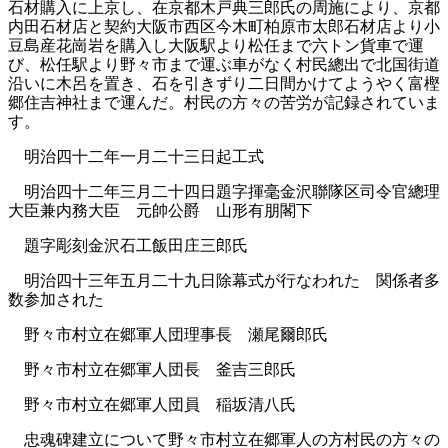
石材購入に上京し、在京都木戸典三郎氏の周施により、京都
内田石材店と契約大阪市西区今木町柏原市太郎石材店より小
豆島産花崗岩を購入し大阪駅より松任まで六トン貨車で運
び、松任駅より野々市まで運ぶ車がなく村民總出で北国街道
沿いに木呂を置き、石を引きずり二日間かけてようやく富樫
郷住吉神社まで運んだ。村民の方々の苦労が記録されていま
す。
明治四十二年一月二十三日起工式
明治四十二年三月二十四日題字揮毫金沢聯隊区司令官總理
大臣兼内務大臣 元帥公爵 山形有朋閣下
題字彫刻金沢石工飯田庄三郎氏
明治四十三年五月二十九日除幕式が行なわれた 関係者多
数参加された
野々市村立在郷軍人団理事長 瀬尾爾郎氏
野々市村立在郷軍人団長 釜吉三郎氏
野々市村立在郷軍人団員 稲坂清八氏
忠魂碑建立について野々市村立在郷軍人の方村民の方々の