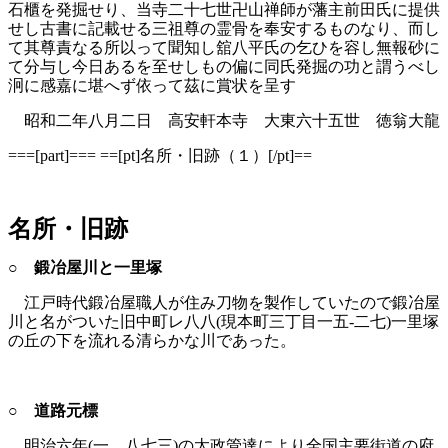
石櫃を発掘せり、当寺二十七世卍山禅師が藩主前田氏に提供
せし古書に記載せる三祖尊の霊骨を奉安するものなり、而し
て其尊責なる所以って聞知し舘八平氏の乞ひを容し無報砂に
て分与し今日あるを至せしもの偏に同氏発掘の功と謂うべし
泂に感嘉に堪へず依って茲に賞状を呈す
昭和二年八月二日 高安軒本寺 大東六十五世 徳翁大龍
===[part]=== ==[pt]名所・旧跡（１）[/pt]==
名所・旧跡
○ 鍛冶屋川と一里塚
江戸時代鍛冶屋職人が住み刀物を製作していたので鍛冶屋
川と名がついた旧中町レ八八(現本町三丁目一五‐二七)一里塚
の丘の下を流れる清らかな川であった。
○ 道路元標
明治六年(一、八七三)の太政管達により全国主要街道の府