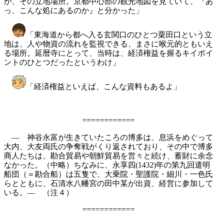
が、その立地場所。京都中心部の観光地図を見ていて、『あ
っ、こんな処にあるのか』と分かった」
「東海道から都へ入る玄関口のひとつ粟田口という立
地は、人や物資の流れを監視できる、まさに喉元的ともいえ
る場所。延暦寺にとって、当時は、経済権益を握るキイポイ
ントのひとつだったというわけ」
「経済権益といえば、こんな資料もあるよ」
============
― 神谷永富が生きていたころの博多は、息浜をめぐって
大内、大友両氏の争奪戦がくり返されており、その中で博多
商人たちは、勘合貿易や朝鮮貿易を営々と続け、蓄財に余念
なかった。（中略）ちなみに、永享四(1432)年の第九回遣明
船団（＝勘合船）は五隻で、大乗院・聖護院・細川・一色氏
らとともに、石清水八幡宮の田中某が出資、経営に参加して
いる。― （注４）
============