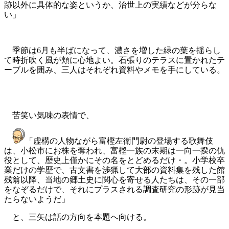
跡以外に具体的な姿というか、治世上の実績などが分らな
い」
季節は6月も半ばになって、濃さを増した緑の葉を揺らし
て時折吹く風が頬に心地よい。石張りのテラスに置かれたテ
ーブルを囲み、三人はそれぞれ資料やメモを手にしている。
苦笑い気味の表情で、
「虚構の人物ながら富樫左衛門尉の登場する歌舞伎
は、小松市にお株を奪われ、富樫一族の末期は一向一揆の仇
役として、歴史上僅かにその名をとどめるだけ・。小学校卒
業だけの学歴で、古文書を渉猟して大部の資料集を残した館
残翁以降、当地の郷土史に関心を寄せる人たちは、その一部
をなぞるだけで、それにプラスされる調査研究の形跡が見当
たらないようだ」
と、三矢は話の方向を本題へ向ける。