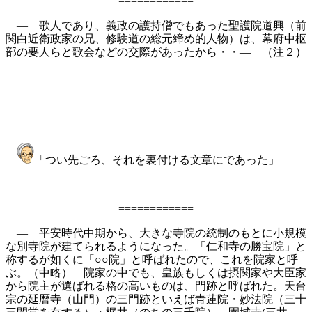
============
― 歌人であり、義政の護持僧でもあった聖護院道興（前
関白近衛政家の兄、修験道の総元締め的人物）は、幕府中枢
部の要人らと歌会などの交際があったから・・― （注２）
============
「つい先ごろ、それを裏付ける文章にであった」
============
― 平安時代中期から、大きな寺院の統制のもとに小規模
な別寺院が建てられるようになった。「仁和寺の勝宝院」と
称するが如くに「○○院」と呼ばれたので、これを院家と呼
ぶ。（中略） 院家の中でも、皇族もしくは摂関家や大臣家
から院主が選ばれる格の高いものは、門跡と呼ばれた。天台
宗の延暦寺（山門）の三門跡といえば青蓮院・妙法院（三十