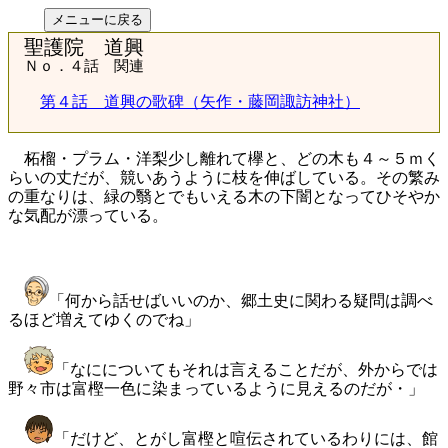
聖護院 道興
Ｎｏ．４話 関連
第４話 道興の歌碑（矢作・藤岡諏訪神社）
柘榴・プラム・洋梨少し離れて欅と、どの木も４～５ｍく
らいの丈だが、競いあうように枝を伸ばしている。その繁み
の重なりは、緑の翳とでもいえる木の下闇となってひそやか
な気配が漂っている。
「何から話せばいいのか、郷土史に関わる疑問は調べ
るほど増えてゆくのでね」
「なにについてもそれは言えることだが、外からでは
野々市は富樫一色に染まっているように見えるのだが・」
「だけど、とがし富樫と喧伝されているわりには、館