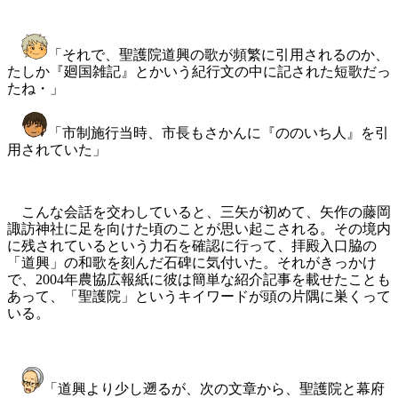
「それで、聖護院道興の歌が頻繁に引用されるのか、
たしか『廻国雑記』とかいう紀行文の中に記された短歌だっ
たね・」
「市制施行当時、市長もさかんに『ののいち人』を引
用されていた」
こんな会話を交わしていると、三矢が初めて、矢作の藤岡
諏訪神社に足を向けた頃のことが思い起こされる。その境内
に残されているという力石を確認に行って、拝殿入口脇の
「道興」の和歌を刻んだ石碑に気付いた。それがきっかけ
で、2004年農協広報紙に彼は簡単な紹介記事を載せたことも
あって、「聖護院」というキイワードが頭の片隅に巣くって
いる。
「道興より少し遡るが、次の文章から、聖護院と幕府