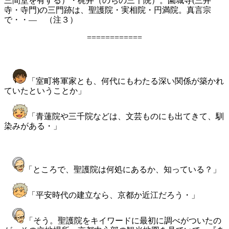
三間堂を有する）・梶井（のちの三千院）。園城寺(三井
寺・寺門)の三門跡は、聖護院・実相院・円満院。真言宗
で・・― （注３）
============
「室町将軍家とも、何代にもわたる深い関係が築かれ
ていたということか」
「青蓮院や三千院などは、文芸ものにも出てきて、馴
染みがある・」
「ところで、聖護院は何処にあるか、知っている？」
「平安時代の建立なら、京都か近江だろう・」
「そう。聖護院をキイワードに最初に調べがついたの