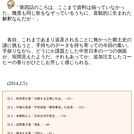
「第四話のころは、ここまで資料は揃っていなかっ
た。幾度も同じ歌をなぞっているうちに、直観的に生まれた
解釈なんだが・」
各自、これまであまり追及されることに無かった郷土史の
謎に挑もうと、手持ちのデータを持ち寄っての今回の集い。
手探りながら、どうにか課題とした中世日本の一つの側面
が、垣間見えたようだ。それもあってか、追加注文したコー
ヒーの香りがひとしお芳しく感じられる。
(2014.2.5）
注１；村井章介著「分裂する王権と社会」－211－
注２；中橋大道著「中世加賀『稀有事也』の光景」－123－
注３；本郷和人ら「日本古代中世史」－179－
注４；武野要子著「博多」－68－
注５；藤木久志著「刀狩り」－61－