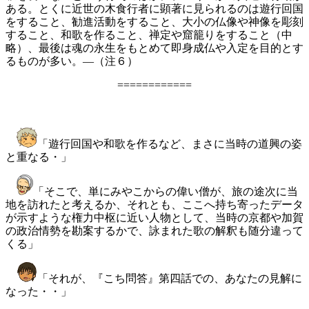
ある。とくに近世の木食行者に顕著に見られるのは遊行回国
をすること、勧進活動をすること、大小の仏像や神像を彫刻
すること、和歌を作ること、禅定や窟籠りをすること（中
略）、最後は魂の永生をもとめて即身成仏や入定を目的とす
るものが多い。―（注６）
============
「遊行回国や和歌を作るなど、まさに当時の道興の姿
と重なる・」
「そこで、単にみやこからの偉い僧が、旅の途次に当
地を訪れたと考えるか、それとも、ここへ持ち寄ったデータ
が示すような権力中枢に近い人物として、当時の京都や加賀
の政治情勢を勘案するかで、詠まれた歌の解釈も随分違って
くる」
「それが、『こち問答』第四話での、あなたの見解に
なった・・」