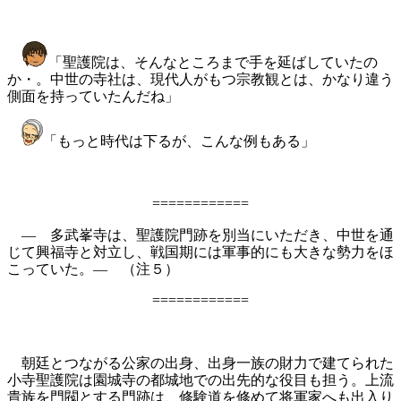
「聖護院は、そんなところまで手を延ばしていたの
か・。中世の寺社は、現代人がもつ宗教観とは、かなり違う
側面を持っていたんだね」
「もっと時代は下るが、こんな例もある」
============
― 多武峯寺は、聖護院門跡を別当にいただき、中世を通
じて興福寺と対立し、戦国期には軍事的にも大きな勢力をほ
こっていた。― （注５）
============
朝廷とつながる公家の出身、出身一族の財力で建てられた
小寺聖護院は園城寺の都城地での出先的な役目も担う。上流
貴族を門閥とする門跡は、修験道を修めて将軍家へも出入り