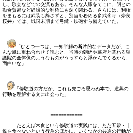
し、歌会などでの交流もある。そんな人脈をてこに、明との
勘合貿易など経済的な利権にも深く関わる。さらには、利権
をまもるには武装も辞さずと、別当を務める多武峯寺（奈良
桜井）では、戦国末期まで弓鑓・鉄砲すら備えていた。
「ひとつ一つは、一知半解の断片的なデータだが、こ
んな風に重ね合わせて読むと、当時の朝廷や幕府と関わる聖
護院の全体像のようなものがうっすらと浮かんでくるから、
面白いな」
「修験道の方だが、これも先ごろ思わぬ本で、道興の
行動を理解する文に出会った」
============
― たとえば木食という修験道の実践には、ただ五穀・十
穀を食べないという行為のほかに、いくつかの共通の行動が